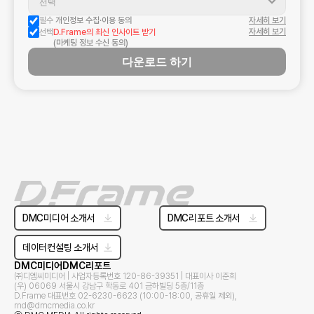
필수 
개인정보 수집·이용 동의
자세히 보기
자세히 보기
선택
D.Frame의 최신 인사이트 받기
(마케팅 정보 수신 동의)
다운로드 하기
DMC미디어 소개서
DMC리포트 소개서
데이터컨설팅 소개서
DMC미디어
DMC리포트
㈜디엠씨미디어 | 사업자등록번호 120-86-39351 | 대표이사 이준희
(우) 06069 서울시 강남구 학동로 401 금하빌딩 5층/11층
D.Frame 대표번호 02-6230-6623 (10:00-18:00, 공휴일 제외),
rnd@dmcmedia.co.kr