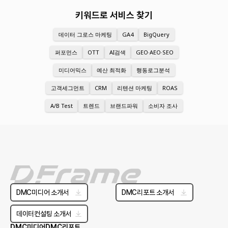
키워드로 서비스 찾기
데이터 그로스 마케팅
GA4
BigQuery
퍼포먼스
OTT
AI검색
GEO·AEO·SEO
미디어믹스
예산 최적화
행동로그분석
고객세그먼트
CRM
리텐션 마케팅
ROAS
A/B Test
트렌드
브랜드파워
소비자 조사
DMC미디어 소개서
DMC리포트 소개서
데이터컨설팅 소개서
DMC미디어
DMC리포트