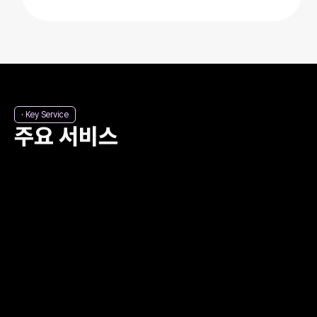
· Key Service
주요 서비스
On-site Marketing
온사이트 마케팅
웹/앱에 접속 중인 고객의 행동을 실시간 감지하여,