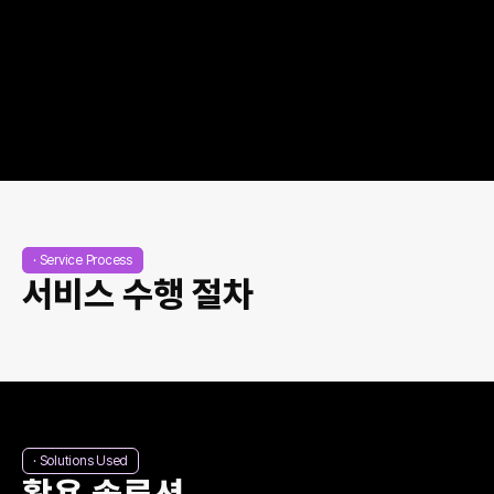
CRM & Segmentation
고객 세분화
모든 고객에게 똑같은 메시지는 소용없습니다. 
구매 주기, 방문 이력, 관심사에 따라 고객을 나누고 최적의 타이밍에 말을 겁
니다.
🎬
VIP 관리
이탈 휴면 고객 복귀
앱 푸시/알림톡 발송
· Service Process
서비스 수행 절차
· Solutions Used