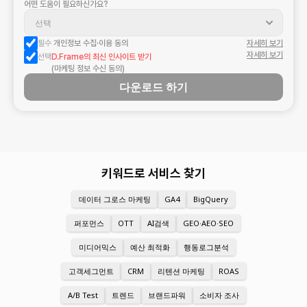
어떤 도움이 필요하신가요?
필수
 개인정보 수집·이용 동의
자세히 보기
자세히 보기
선택
D.Frame의 최신 인사이트 받기
(마케팅 정보 수신 동의)
다운로드 하기
키워드로 서비스 찾기
데이터 그로스 마케팅
GA4
BigQuery
퍼포먼스
OTT
AI검색
GEO·AEO·SEO
미디어믹스
예산 최적화
행동로그분석
고객세그먼트
CRM
리텐션 마케팅
ROAS
A/B Test
트렌드
브랜드파워
소비자 조사